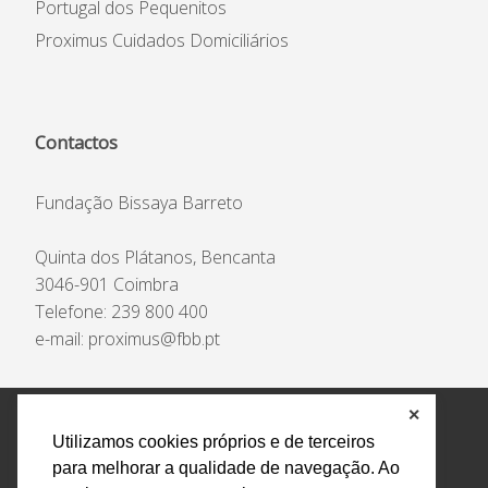
Portugal dos Pequenitos
Proximus Cuidados Domiciliários
Contactos
Fundação Bissaya Barreto
Quinta dos Plátanos, Bencanta
3046-901 Coimbra
Telefone: 239 800 400
e-mail:
proximus@fbb.pt
✕
Política de Privacidade e Tratamento de Dados
Utilizamos cookies próprios e de terceiros
Encarregado de Proteção de Dados
Livro Eletrónico
para melhorar a qualidade de navegação. Ao
de Reclamações
Canal de Denúncias